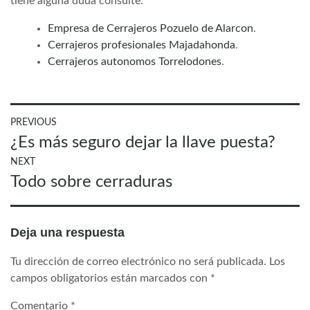
tiene alguna duda consulte:
Empresa de Cerrajeros Pozuelo de Alarcon
.
Cerrajeros profesionales Majadahonda
.
Cerrajeros autonomos Torrelodones
.
Navegación
PREVIOUS
Previous
¿Es más seguro dejar la llave puesta?
de
post:
entradas
NEXT
Next
Todo sobre cerraduras
post:
Deja una respuesta
Tu dirección de correo electrónico no será publicada.
Los
campos obligatorios están marcados con
*
Comentario
*